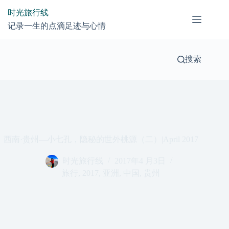
跳
时光旅行线
过
记录一生的点滴足迹与心情
内
容
搜索
西南·贵州—小七孔，隐秘的世外桃源（二）|April 2017
时光旅行线
2017年4 月3日
旅行
,
2017
,
亚洲
,
中国
,
贵州