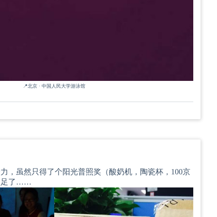
📍北京 · 中国人民大学游泳馆
力，虽然只得了个阳光普照奖（酸奶机，陶瓷杯，100京
知足了……