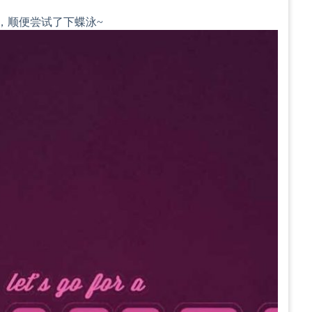
in，顺便尝试了下蝶泳~