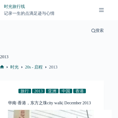
跳
时光旅行线
过
记录一生的点滴足迹与心情
内
容
搜索
2013
时光
20s - 启程
2013
首
页
旅行
2013
亚洲
中国
香港
华南·香港，东方之珠city walk| December 2013