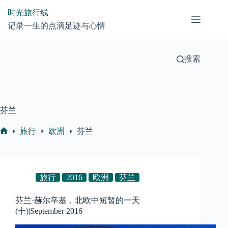
跳
时光旅行线
过
记录一生的点滴足迹与心情
内
容
搜索
芬兰
旅行
欧洲
芬兰
首
页
旅行
2016
欧洲
芬兰
芬兰·赫尔辛基，北欧中短暂的一天
(十)|September 2016