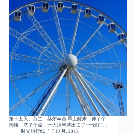
第十五天、芬兰—赫尔辛基 早上醒来，伸了个
懒腰，洗了个澡，一大清早就出去了~一出门…
时光旅行线
7 10 月, 2016