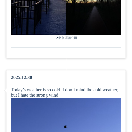
📍
北京·霍营公园
2025.12.30
Today’s weather is so cold. I don’t mind the cold weather,
but I hate the strong wind.