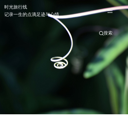
跳
时光旅行线
过
记录一生的点滴足迹与心情
内
容
搜索