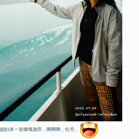
媳妇来一首慷慨激昂，啊啊啊，牡丹。