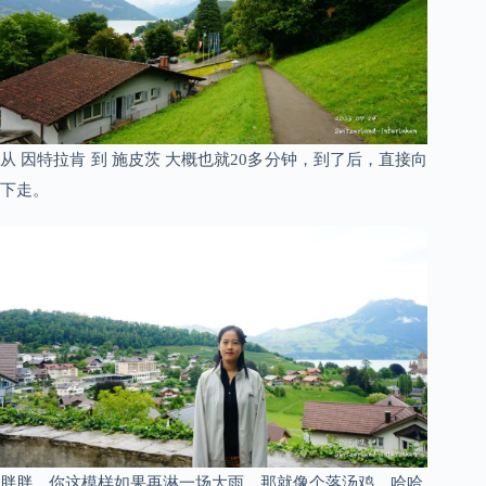
从 因特拉肯 到 施皮茨 大概也就20多分钟，到了后，直接向
下走。
胖胖，你这模样如果再淋一场大雨，那就像个落汤鸡，哈哈