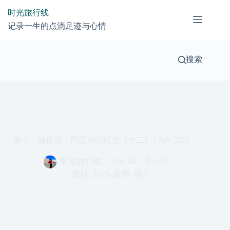
跳
时光旅行线
过
记录一生的点滴足迹与心情
内
容
搜索
瑞士—施皮茨，图恩湖的观光（十二） | July 2025
时光旅行线
2025年7 月24日
旅行
,
2025
,
欧洲
,
瑞士