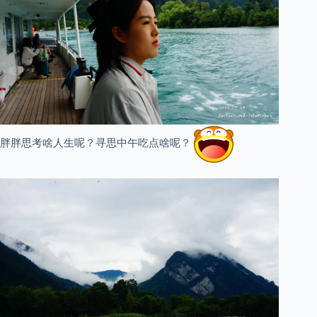
胖胖思考啥人生呢？寻思中午吃点啥呢？