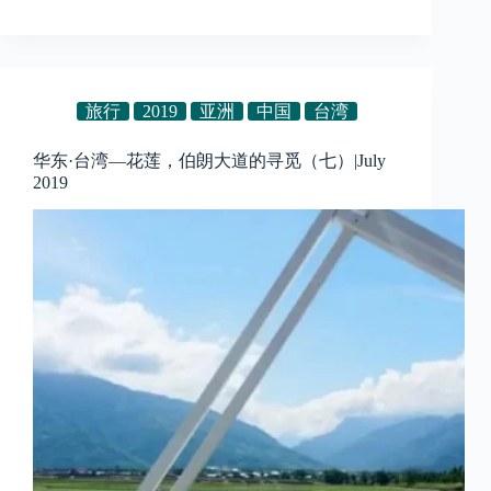
旅行
2019
亚洲
中国
台湾
华东·台湾—花莲，伯朗大道的寻觅（七）|July
2019