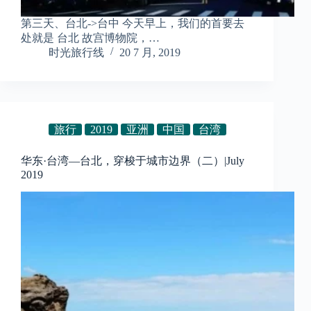
第三天、台北->台中 今天早上，我们的首要去
处就是 台北 故宫博物院，…
时光旅行线
20 7 月, 2019
旅行
2019
亚洲
中国
台湾
华东·台湾—台北，穿梭于城市边界（二）|July
2019