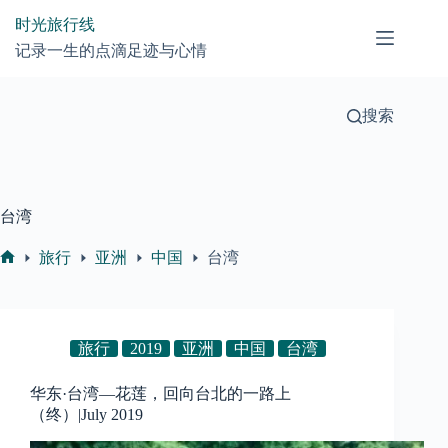
跳
时光旅行线
过
记录一生的点滴足迹与心情
内
容
搜索
台湾
旅行
亚洲
中国
台湾
首
页
旅行
2019
亚洲
中国
台湾
华东·台湾—花莲，回向台北的一路上
（终）|July 2019