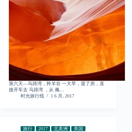
第六天—马蹄湾，羚羊谷 一大早，退了房，直
接开车去 马蹄湾 ，从 佩…
时光旅行线
1 6 月, 2017
旅行
2017
北美洲
美国