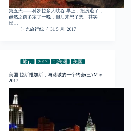
第五天——科罗拉多大峡谷 早上，把房退了，
虽然之前多定了一晚，但后来想了想，其实
没…
时光旅行线
31 5 月, 2017
旅行
2017
北美洲
美国
美国·拉斯维加斯，与赌城的一个约会(三)|May
2017