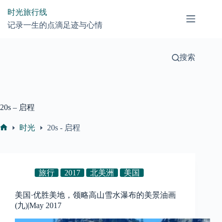
跳
时光旅行线
过
记录一生的点滴足迹与心情
内
容
搜索
20s – 启程
时光
20s - 启程
首
页
旅行
2017
北美洲
美国
美国·优胜美地，领略高山雪水瀑布的美景油画
(九)|May 2017