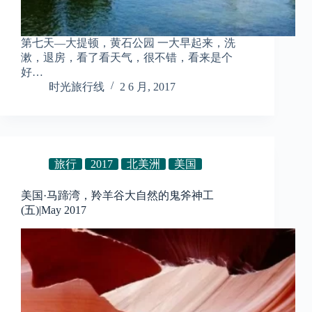
第七天—大提顿，黄石公园 一大早起来，洗
漱，退房，看了看天气，很不错，看来是个
好…
时光旅行线
2 6 月, 2017
旅行
2017
北美洲
美国
美国·马蹄湾，羚羊谷大自然的鬼斧神工
(五)|May 2017