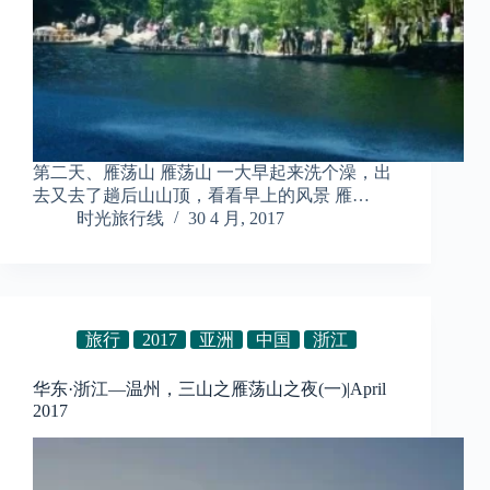
第二天、雁荡山 雁荡山 一大早起来洗个澡，出
去又去了趟后山山顶，看看早上的风景 雁…
时光旅行线
30 4 月, 2017
旅行
2017
亚洲
中国
浙江
华东·浙江—温州，三山之雁荡山之夜(一)|April
2017