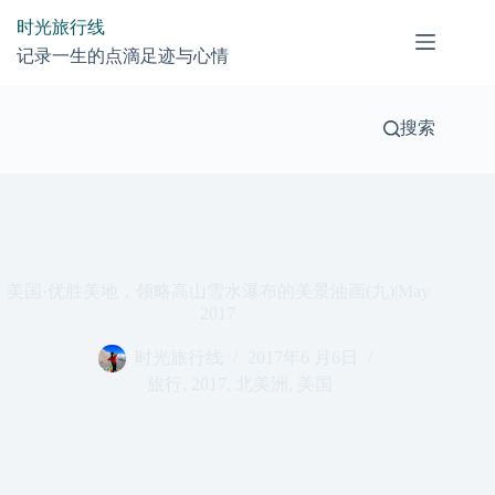
跳
时光旅行线
过
记录一生的点滴足迹与心情
内
容
搜索
美国·优胜美地，领略高山雪水瀑布的美景油画(九)|May
2017
时光旅行线
2017年6 月6日
旅行
,
2017
,
北美洲
,
美国