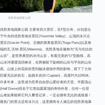
优胜美地国家公园
优胜美地国家公园 主要有四大景区，呈F型分布，分别是位
于中央的优胜美地谷景区(Yosemite Valley)、山顶的冰川点
景区(Gracier Point)、北侧的第奥嘉景区(Tioga Pass)以及南
端的瓦 沃纳 景区(Wawona)。优胜美地谷被称为“无与伦比的
山谷”，是世界典型的冰河山谷，有着完美的“U”型曲线，高
山冰河缓缓流经峡谷，在两侧留下陡峭的山谷与平坦的山谷
底。山坡上的花岗岩受到融冰侵蚀作用的影响，留下了大块
巨硬无比的岩石，如酋长岩(El Captain)，高度约为1095米。
许多年来，这里成为世界自由登山爱好者的天堂。半圆顶山
(Half Dome)得名于它类似圆屋顶的奇特外形，任何一位登
山者如果能将它列入攀登记录，一定会拥有无比的成就感！
最热门的景点还有冰川点，这里拥有令人难忘的优胜美地瀑