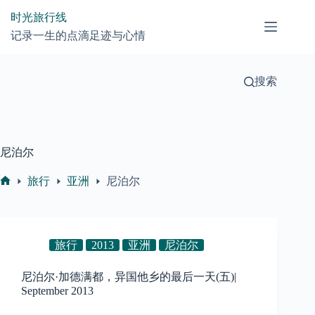
跳
时光旅行线
过
记录一生的点滴足迹与心情
内
容
搜索
尼泊尔
旅行
亚洲
尼泊尔
首
页
旅行
2013
亚洲
尼泊尔
尼泊尔·加德满都，异国他乡的最后一天(五)|
September 2013