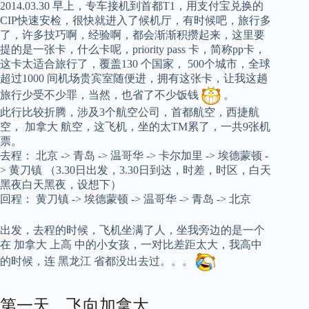
2014.03.30 早上，专车接机到首都T1，用支付宝兑换的
CIP快速安检，很快就进入了候机厅，有时候吧，旅行多
了，许多技巧啊，经验啊，都会渐渐积攒起来，这里要
提的是一张卡，什么卡呢，priority pass 卡，简称pp卡，
这卡太适合旅行了，覆盖130 个国家， 500个城市，全球
超过1000 间机场贵宾室随便进，拥有这张卡，让我这趟
旅行少受不少罪，当然，也省了不少饭钱
。
此行比较折腾，涉及3个航空公司，首都航空，西捷航
空， 加拿大 航空，这飞机，坐的太TM累了，一共9张机
票。
去程： 北京 -> 青岛 -> 温哥华 -> 卡尔加里 -> 埃德蒙顿 -
> 黄刀镇 （3.30日出发，3.30日到达，时差，时区，白天
黑夜白天黑夜，设想下）
回程： 黄刀镇 -> 埃德蒙顿 -> 温哥华 -> 青岛 -> 北京
出发，去程的时候，飞机坐满了人，坐我旁边的是一个
在 加拿大 上高 中的小女孩，一对比差距太大，我高中
的时候，连 黑龙江 省都没出去过。。。
第一天、飞向加拿大