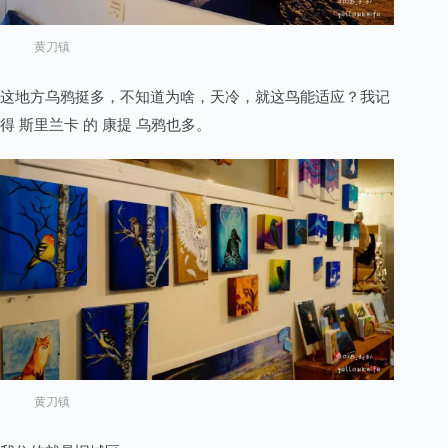
黄刀镇
这地方乌鸦挺多，不知道为啥，天冷，就这鸟能适应？我记
得 斯里兰卡 的 康提 乌鸦也多。
黄刀镇