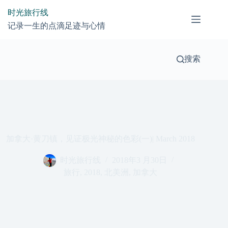
跳
时光旅行线
过
记录一生的点滴足迹与心情
内
容
搜索
加拿大·黄刀镇，见证极光神秘的色彩(一)| March 2018
时光旅行线
2018年3 月30日
旅行
,
2018
,
北美洲
,
加拿大