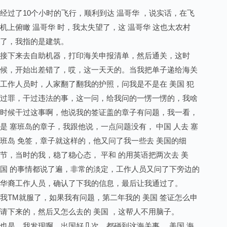
经过了10个小时的飞行，顺利到达 温哥华 ，说实话，在飞
机上俯瞰 温哥华 时，我太失望了，这 温哥华 这也太农村
了，我指的是建筑。
接下来去自助机器，打印海关申报清单，然后通关，这时
候，开始出差错了，哎，这一天天的。当我把单子递给海关
工作人员时，人家翻了翻我的护照，问我是不是在 美国 犯
过罪，干过违法的事，这一问，给我问的一愣一愣的，我啥
时候干过这事啊，他说我的签证盖的章子有问题，我一看，
是 塞班岛的章子，我跟他说，一点问题没有， 中国 人去 塞
班岛 免签，章子就这样的，他又问了我一些去 美国的细
节，当时的我，稳了稳心态， 平和 的用英语把两次去 美
国 的事情都说了遍，非常的淡定，工作人员又问了下旁边的
华裔工作人员，确认了下我的信息，最后让我通过了。
我TM就服了，如果我有问题，第二年我的 美国 签证怎么申
请下来的，然后又怎么去的 美国 ，这帮人不用脑子。
也是，我发现啊，出国好几次，都碰到这海关事， 美国 海