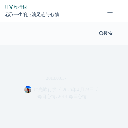
跳
时光旅行线
过
记录一生的点滴足迹与心情
内
容
搜索
2013.08.17
时光旅行线
2025年4 月23日
每日心情
,
2013-每日心情