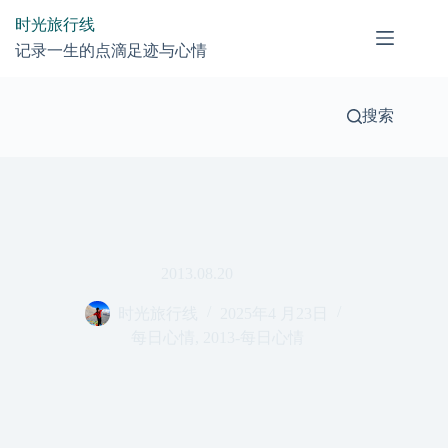
跳
时光旅行线
过
记录一生的点滴足迹与心情
内
容
搜索
2013.08.20
时光旅行线
2025年4 月23日
每日心情
,
2013-每日心情