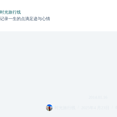
跳
过
时光旅行线
内
容
记录一生的点滴足迹与心情
2014.01.16
时光旅行线
2025年4 月23日