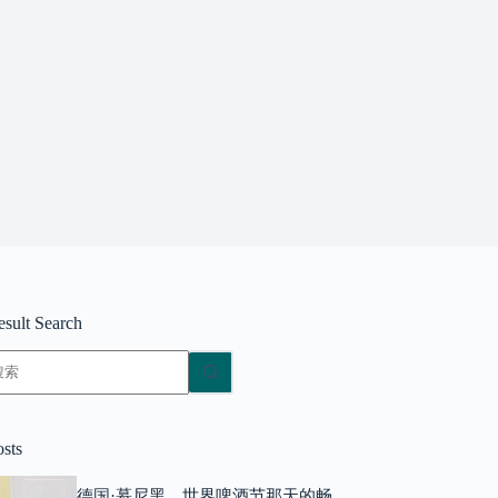
esult Search
无
结
果
osts
德国·慕尼黑，世界啤酒节那天的畅