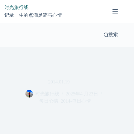
跳
时光旅行线
过
记录一生的点滴足迹与心情
内
容
搜索
2014.01.19
时光旅行线
2025年4 月23日
每日心情
,
2014-每日心情