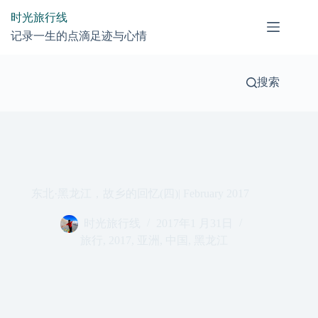
跳
时光旅行线
过
记录一生的点滴足迹与心情
内
容
搜索
东北·黑龙江，故乡的回忆(四)| February 2017
时光旅行线
2017年1 月31日
旅行
,
2017
,
亚洲
,
中国
,
黑龙江