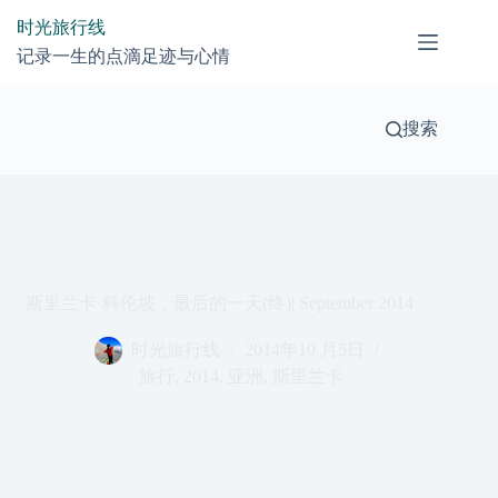
跳
时光旅行线
过
记录一生的点滴足迹与心情
内
容
搜索
斯里兰卡·科伦坡，最后的一天(终)| September 2014
时光旅行线
2014年10 月5日
旅行
,
2014
,
亚洲
,
斯里兰卡