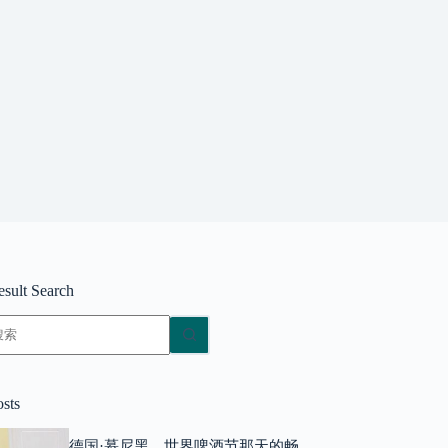
esult Search
无
结
果
osts
德国·慕尼黑，世界啤酒节那天的畅