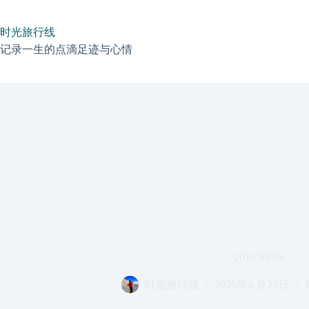
跳
过
时光旅行线
内
容
记录一生的点滴足迹与心情
2013.09.08
时光旅行线
2025年4 月23日