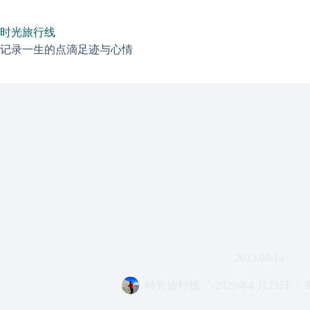
跳
过
时光旅行线
内
容
记录一生的点滴足迹与心情
2013.09.14
时光旅行线
2025年4 月23日