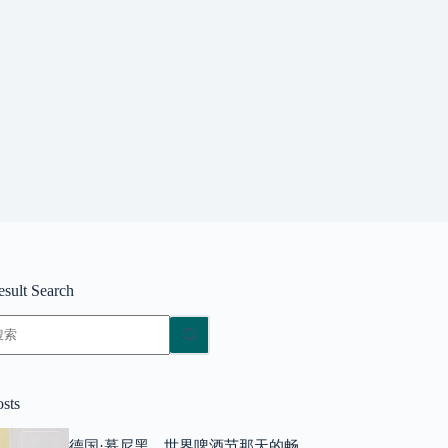
esult Search
无
结
果
osts
德国·慕尼黑，世界啤酒节那天的畅