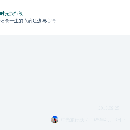
跳
过
时光旅行线
内
容
记录一生的点滴足迹与心情
2013.09.25
时光旅行线
2025年4 月23日