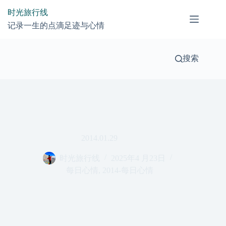
跳
时光旅行线
过
记录一生的点滴足迹与心情
内
容
搜索
2014.01.29
时光旅行线
2025年4 月23日
每日心情
,
2014-每日心情