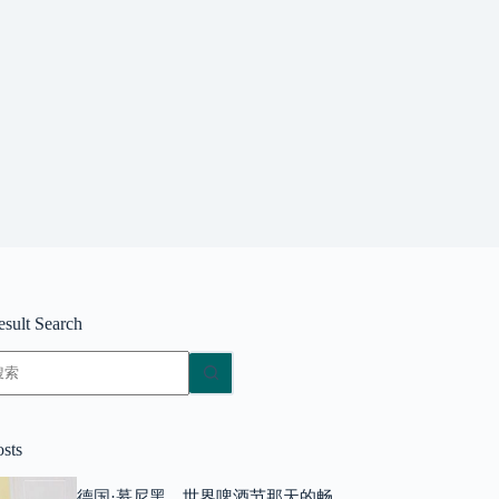
esult Search
无
结
果
osts
德国·慕尼黑，世界啤酒节那天的畅