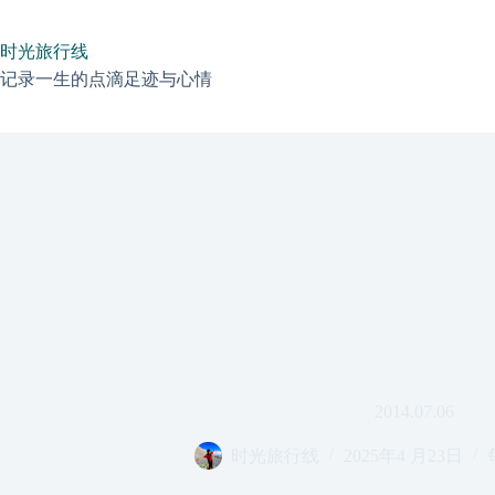
跳
过
时光旅行线
内
容
记录一生的点滴足迹与心情
2014.07.06
时光旅行线
2025年4 月23日