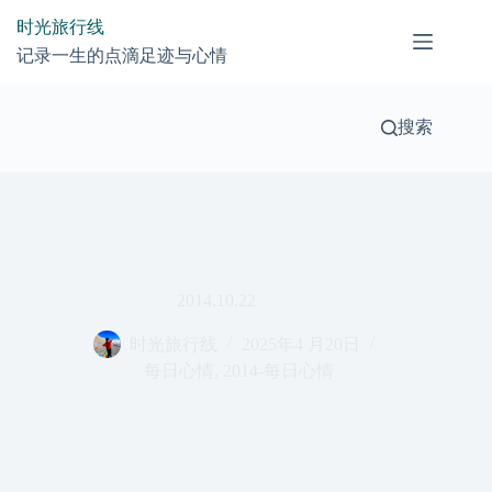
跳
时光旅行线
过
记录一生的点滴足迹与心情
内
容
搜索
2014.10.22
时光旅行线
2025年4 月20日
每日心情
,
2014-每日心情