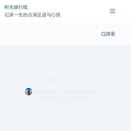
跳
时光旅行线
过
记录一生的点滴足迹与心情
内
容
搜索
2015.10.14
时光旅行线
2025年4 月19日
每日心情
,
2015-每日心情