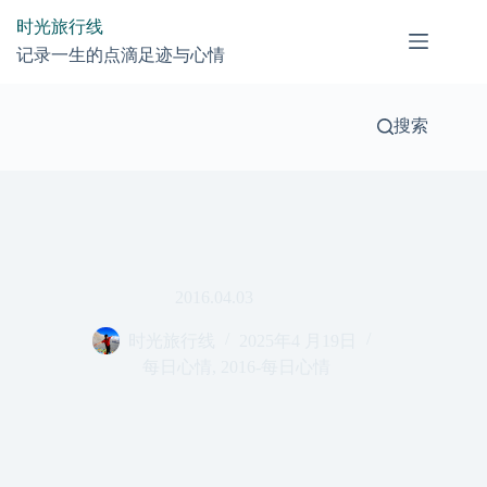
跳
时光旅行线
过
记录一生的点滴足迹与心情
内
容
搜索
2016.04.03
时光旅行线
2025年4 月19日
每日心情
,
2016-每日心情