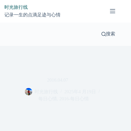
跳
时光旅行线
过
记录一生的点滴足迹与心情
内
容
搜索
2016.04.07
时光旅行线
2025年4 月19日
每日心情
,
2016-每日心情