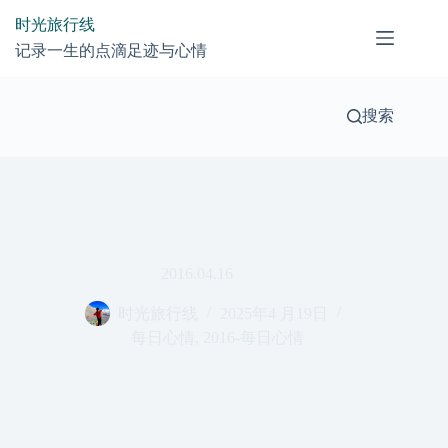
跳
时光旅行线
过
记录一生的点滴足迹与心情
内
容
搜索
2016.04.16
时光旅行线
2025年4 月19日
每日心情
,
2016-每日心情