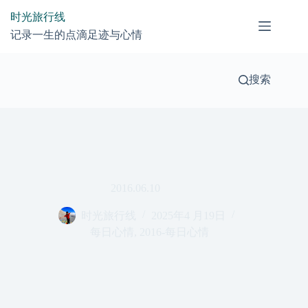
跳
时光旅行线
过
记录一生的点滴足迹与心情
内
容
搜索
2016.06.10
时光旅行线
2025年4 月19日
每日心情
,
2016-每日心情