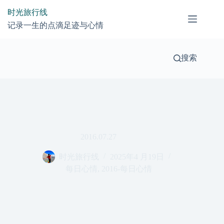
跳
时光旅行线
过
记录一生的点滴足迹与心情
内
容
搜索
2016.07.27
时光旅行线
2025年4 月19日
每日心情
,
2016-每日心情