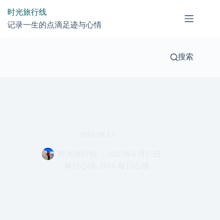
跳
时光旅行线
过
记录一生的点滴足迹与心情
内
容
搜索
2016.08.13
时光旅行线
2025年4 月15日
每日心情
,
2016-每日心情