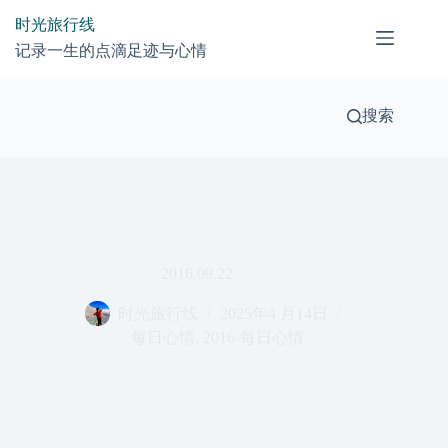
跳
时光旅行线
过
记录一生的点滴足迹与心情
内
容
搜索
2016.09.22
时光旅行线
2025年4 月14日
每日心情
,
2016-每日心情