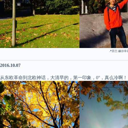
📍芬兰·赫尔辛
2016.10.07
从东欧革命到北欧神话，大清早的，第一印象，0°，真么冷啊！