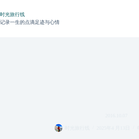
跳
过
时光旅行线
内
容
记录一生的点滴足迹与心情
2016.10.07
时光旅行线
2025年4 月13日