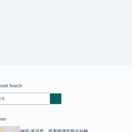
esult Search
无
结
果
osts
德国·慕尼黑，世界啤酒节那天的畅