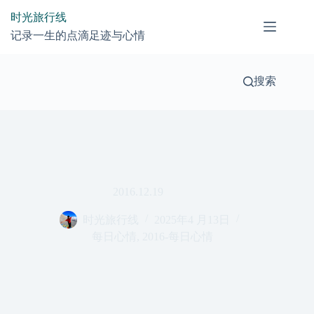
跳
时光旅行线
过
记录一生的点滴足迹与心情
内
容
搜索
2016.12.19
时光旅行线
2025年4 月13日
每日心情
,
2016-每日心情