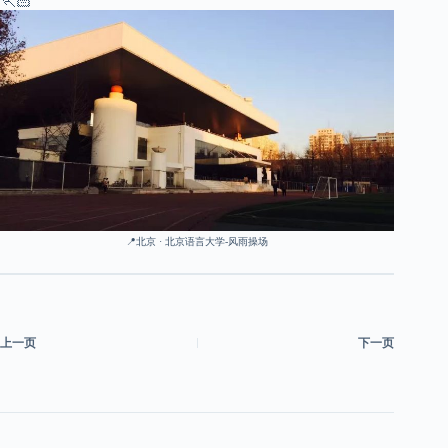
🏃🏻
📍北京 · 北京语言大学-风雨操场
上一页
下一页