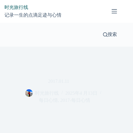
跳
时光旅行线
过
记录一生的点滴足迹与心情
内
容
搜索
2017.01.11
时光旅行线
2025年4 月13日
每日心情
,
2017-每日心情