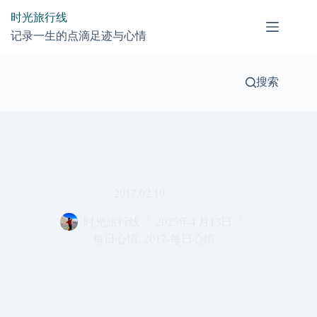
跳
时光旅行线
过
记录一生的点滴足迹与心情
内
容
搜索
2017.02.10
时光旅行线
2025年4 月13日
每日心情
,
2017-每日心情