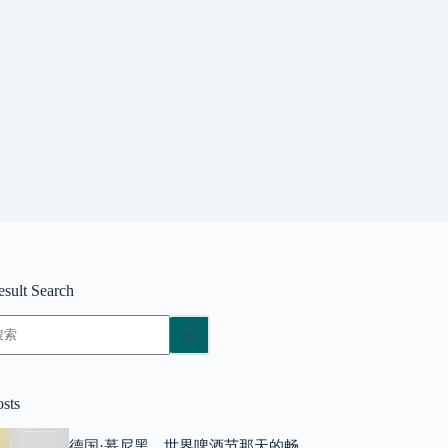
esult Search
无
结
果
osts
德国·慕尼黑，世界啤酒节那天的畅