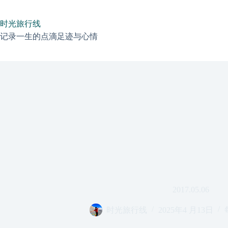
跳
过
时光旅行线
内
容
记录一生的点滴足迹与心情
2017.05.06
时光旅行线
2025年4 月13日