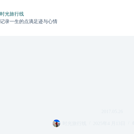
跳
过
时光旅行线
内
容
记录一生的点滴足迹与心情
2017.05.26
时光旅行线
2025年4 月13日