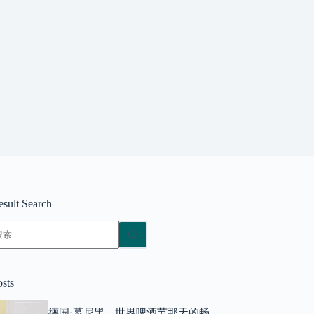
esult Search
无
结
果
osts
德国·慕尼黑，世界啤酒节那天的畅