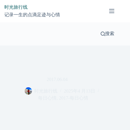
跳
时光旅行线
过
记录一生的点滴足迹与心情
内
容
搜索
2017.06.04
时光旅行线
2025年4 月13日
每日心情
,
2017-每日心情