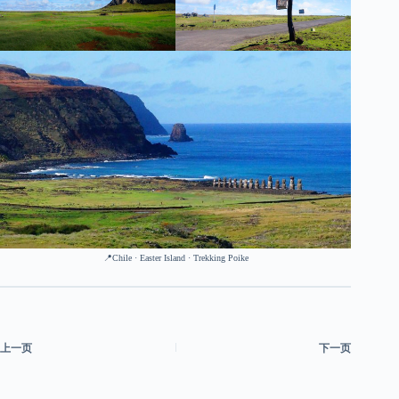
📍Chile · Easter Island · Trekking Poike
上一页
下一页