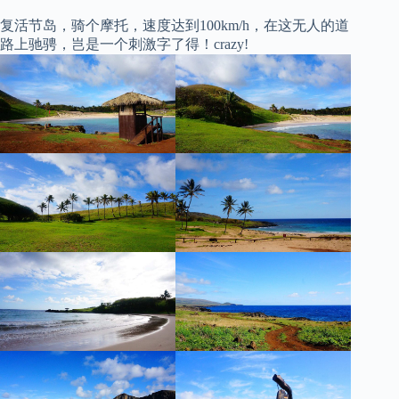
复活节岛，骑个摩托，速度达到100km/h，在这无人的道
路上驰骋，岂是一个刺激字了得！crazy!