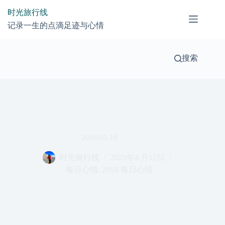
跳
时光旅行线
过
记录一生的点滴足迹与心情
内
容
搜索
2018.05.19
时光旅行线
2025年4 月12日
每日心情
,
2018-每日心情