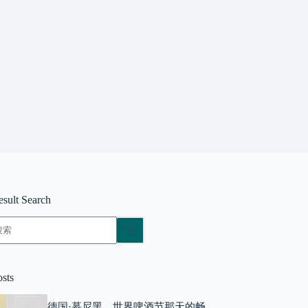
esult Search
无
结
果
osts
德国·慕尼黑，世界啤酒节那天的畅