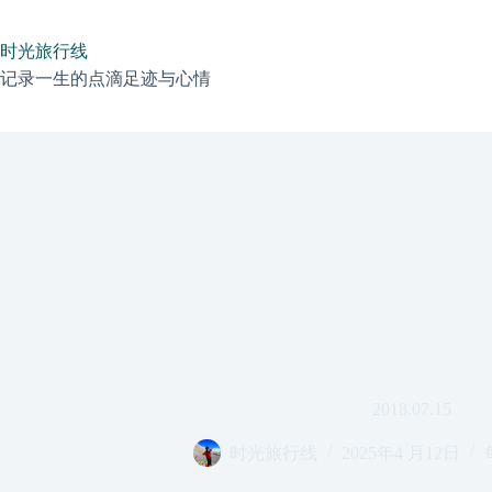
跳
过
时光旅行线
内
容
记录一生的点滴足迹与心情
2018.07.15
时光旅行线
2025年4 月12日