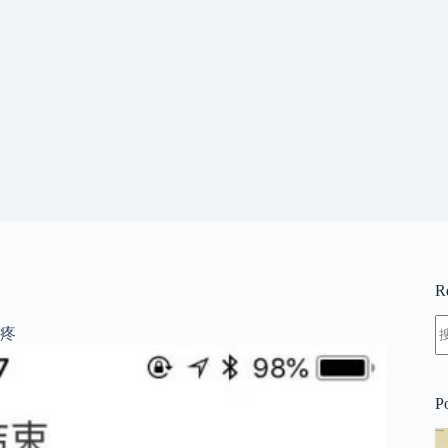
R
疼
P