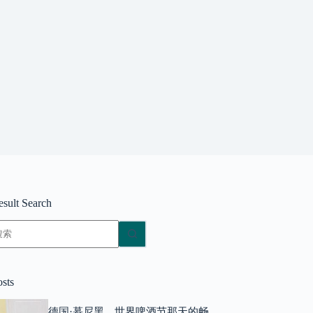
esult Search
无
结
果
osts
德国·慕尼黑，世界啤酒节那天的畅