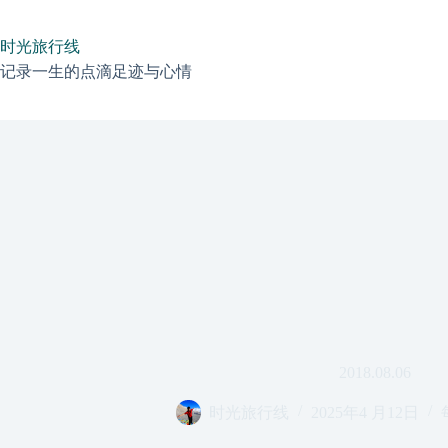
跳
过
时光旅行线
内
容
记录一生的点滴足迹与心情
2018.08.06
时光旅行线
2025年4 月12日