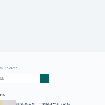
esult Search
无
结
果
osts
德国·慕尼黑，世界啤酒节那天的畅