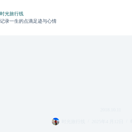
跳
过
时光旅行线
内
容
记录一生的点滴足迹与心情
2018.10.11
时光旅行线
2025年4 月12日