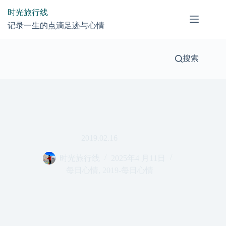
跳
时光旅行线
过
记录一生的点滴足迹与心情
内
容
搜索
2019.02.16
时光旅行线
2025年4 月11日
每日心情
,
2019-每日心情