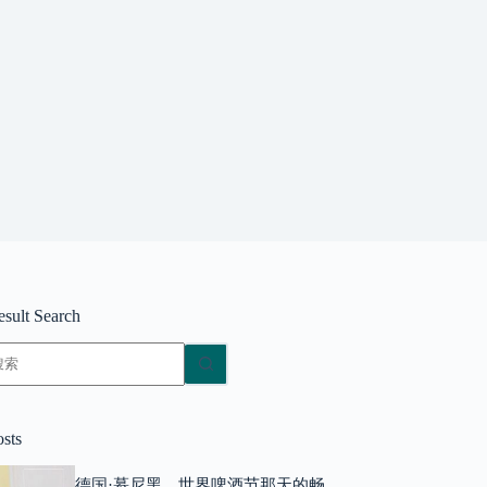
esult Search
无
结
果
osts
德国·慕尼黑，世界啤酒节那天的畅