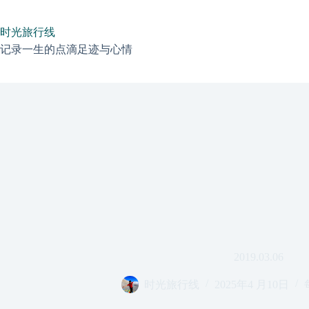
跳
过
时光旅行线
内
容
记录一生的点滴足迹与心情
2019.03.06
时光旅行线
2025年4 月10日