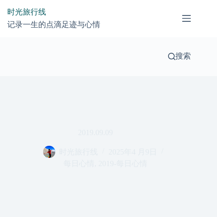
跳
时光旅行线
过
记录一生的点滴足迹与心情
内
容
搜索
2019.09.09
时光旅行线
2025年4 月9日
每日心情
,
2019-每日心情