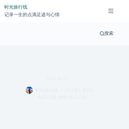
跳
时光旅行线
过
记录一生的点滴足迹与心情
内
容
搜索
2019.10.23
时光旅行线
2025年4 月9日
每日心情
,
2019-每日心情