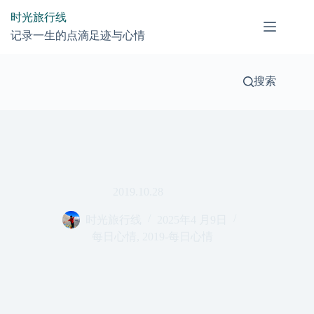
跳
时光旅行线
过
记录一生的点滴足迹与心情
内
容
搜索
2019.10.28
时光旅行线
2025年4 月9日
每日心情
,
2019-每日心情