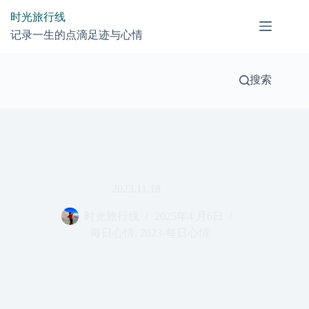
跳
时光旅行线
过
记录一生的点滴足迹与心情
内
容
搜索
2023.11.18
时光旅行线
2025年4 月6日
每日心情
,
2023-每日心情