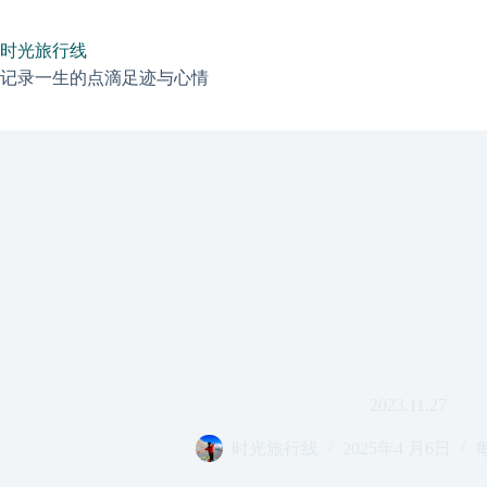
跳
过
时光旅行线
内
容
记录一生的点滴足迹与心情
2023.11.27
时光旅行线
2025年4 月6日