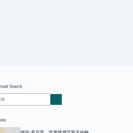
esult Search
无
结
果
osts
德国·慕尼黑，世界啤酒节那天的畅